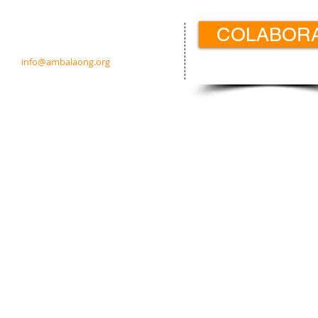
Contacto:
COLABOR
c/ Padre Calatayud 21 5ºIzda.
31003 Pamplona · Navarra · España
info@ambalaong.org
© 2026
Ambala