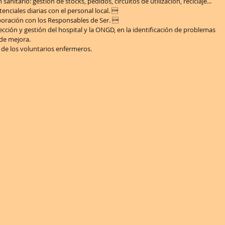
itario: gestión de stocks, pedidos, circuitos de utilización, reciclaje...  
enciales diarias con el personal local.    
oración con los Responsables de Ser.   
ección y gestión del hospital y la ONGD, en la identificación de problemas 
de mejora.  
 de los voluntarios enfermeros.   