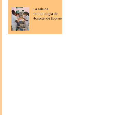
¡La sala de
neonatología del
Hospital de Ebomé
sigue progresando!