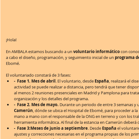
¡Hola!
En AMBALA estamos buscando a un 
voluntario informático
 con conoc
a cabo el diseño, programación, y seguimiento inicial de un 
programa de
Ebomé.
El voluntariado constará de 3 fases: 
-  Fase 1. Mes de abril
. El voluntario, desde 
España
, realizará el di
actividad se puede realizar a distancia, pero tendrá que tener dispo
al menos 2 reuniones presenciales en Madrid y Pamplona para tratar 
organización y los detalles del programa.  
-  Fase 2. Mes de mayo.
 Durante un periodo de entre 3 semanas y un
Camerún
, dónde se ubica el Hospital de Ebomé, para proceder a l
mano a mano con el responsable de la ONG en terreno y con los traba
herramienta informática. Al final de la estancia en Camerún deberá
-  Fase 3:Meses de junio a septiembre
. Desde 
España
 el voluntari
ajustes y correcciones necesarias en el programa propias de los prim