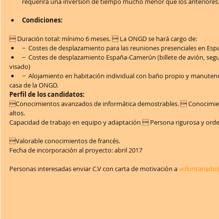
requerirá una inversión de tiempo mucho menor que los anteriores.
Condiciones:
 Duración total: mínimo 6 meses.  La ONGD se hará cargo de:  
−  Costes de desplazamiento para las reuniones presenciales en Espan
−  Costes de desplazamiento España-Camerún (billete de avión, segu
visado)  
−  Alojamiento en habitación individual con baño propio y manutenci
casa de la ONGD.   
Perfil de los candidatos:
Conocimientos avanzados de informática demostrables.  Conocimie
altos.
Capacidad de trabajo en equipo y adaptación  Persona rigurosa y ord
Valorable conocimientos de francés.
Fecha de incorporación al proyecto: abril 2017
Personas interesadas enviar C.V con carta de motivación a 
voluntariad