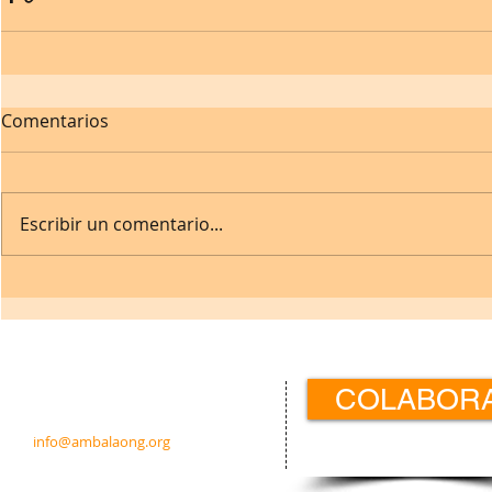
Comentarios
Escribir un comentario...
Contacto:
COLABOR
c/ Padre Calatayud 21 5ºIzda.
31003 Pamplona · Navarra · España
info@ambalaong.org
© 2026
Ambala