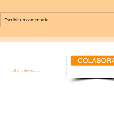
Escribir un comentario...
Contacto:
COLABOR
c/ Padre Calatayud 21 5ºIzda.
31003 Pamplona · Navarra · España
info@ambalaong.org
© 2026
Ambala