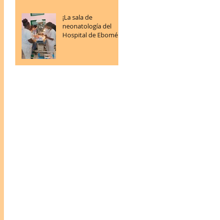
¡La sala de
neonatología del
Hospital de Ebomé
sigue progresando!