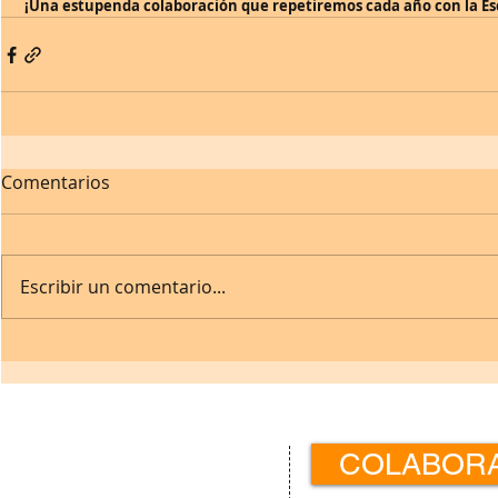
¡Una estupenda colaboración que repetiremos cada año con la Es
Comentarios
Escribir un comentario...
Contacto:
COLABOR
c/ Padre Calatayud 21 5ºIzda.
31003 Pamplona · Navarra · España