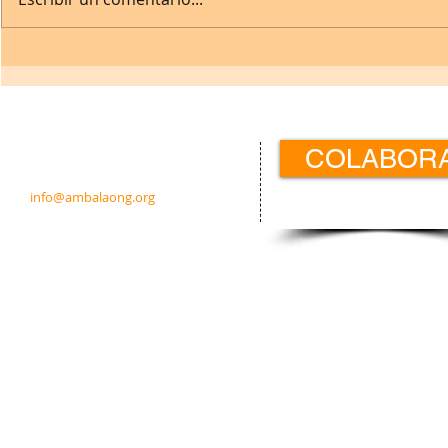
Contacto:
COLABOR
c/ Padre Calatayud 21 5ºIzda.
31003 Pamplona · Navarra · España
info@ambalaong.org
© 2026
Ambala