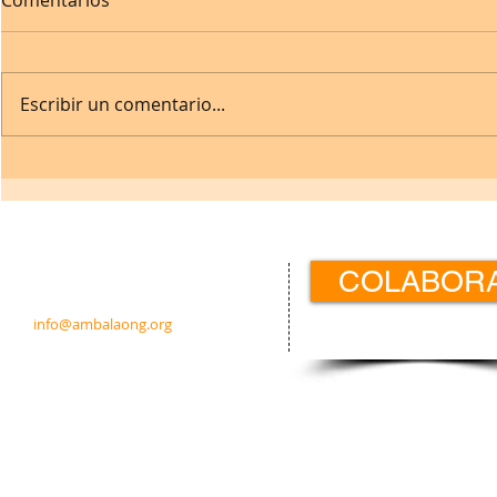
Escribir un comentario...
Contacto:
COLABOR
c/ Padre Calatayud 21 5ºIzda.
31003 Pamplona · Navarra · España
info@ambalaong.org
© 2026
Ambala