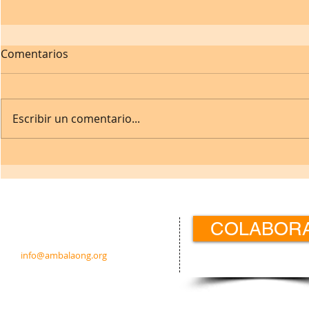
Comentarios
Escribir un comentario...
Contacto:
COLABOR
c/ Padre Calatayud 21 5ºIzda.
31003 Pamplona · Navarra · España
info@ambalaong.org
© 2026
Ambala