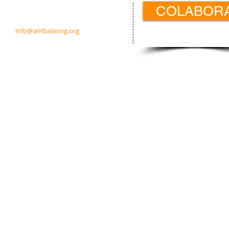
COLABOR
c/ Padre Calatayud 21 5ºIzda.
31003 Pamplona · Navarra · España
info@ambalaong.org
© 2026
Ambala