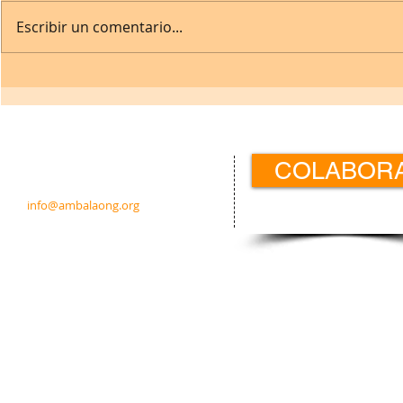
Escribir un comentario...
Contacto:
COLABOR
c/ Padre Calatayud 21 5ºIzda.
31003 Pamplona · Navarra · España
info@ambalaong.org
© 2026
Ambala