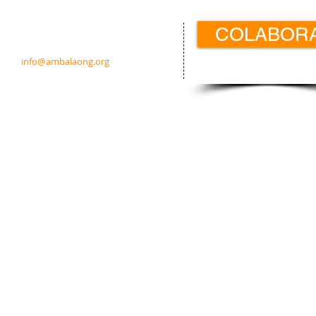
Contacto:
COLABOR
c/ Padre Calatayud 21 5ºIzda.
31003 Pamplona · Navarra · España
info@ambalaong.org
© 2026
Ambala