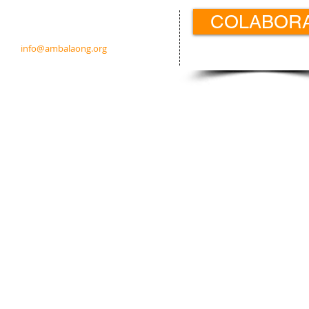
COLABOR
c/ Padre Calatayud 21 5ºIzda.
31003 Pamplona · Navarra · España
info@ambalaong.org
© 2026
Ambala