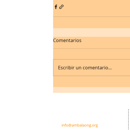
Comentarios
Escribir un comentario...
Contacto:
c/ Padre Calatayud 21 5ºIzda.
31003 Pamplona · Navarra · España
info@ambalaong.org