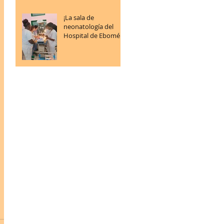
¡La sala de
neonatología del
Hospital de Ebomé
sigue progresando!