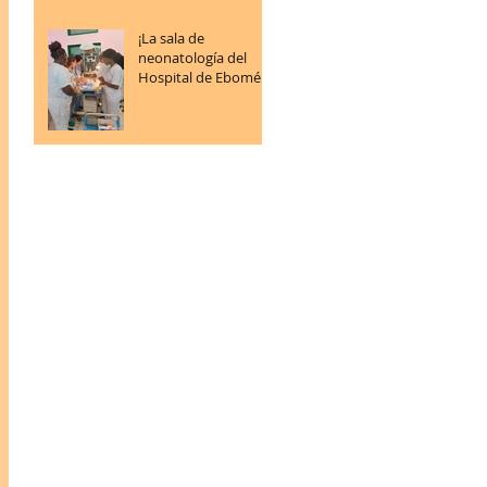
¡La sala de
neonatología del
Hospital de Ebomé
sigue progresando!