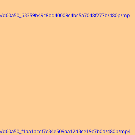
ideo/d60a50_63359b49c8bd40009c4bc5a7048f277b/480p/mp
ideo/d60a50_f1aa1acef7c34e509aa12d3ce19c7b0d/480p/mp4