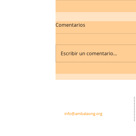
Comentarios
Escribir un comentario...
Contacto:
c/ Padre Calatayud 21 5ºIzda.
31003 Pamplona · Navarra · España
info@ambalaong.org
© 2026
Ambala