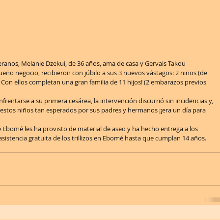
eranos, Melanie Dzekui, de 36 años, ama de casa y Gervais Takou 
ño negocio, recibieron con júbilo a sus 3 nuevos vástagos: 2 niños (de 
). Con ellos completan una gran familia de 11 hijos! (2 embarazos previos 
frentarse a su primera cesárea, la intervención discurrió sin incidencias y, 
 estos niños tan esperados por sus padres y hermanos ¡¡era un día para 
de Ebomé les ha provisto de material de aseo y ha hecho entrega a los 
asistencia gratuita de los trillizos en Ebomé hasta que cumplan 14 años.