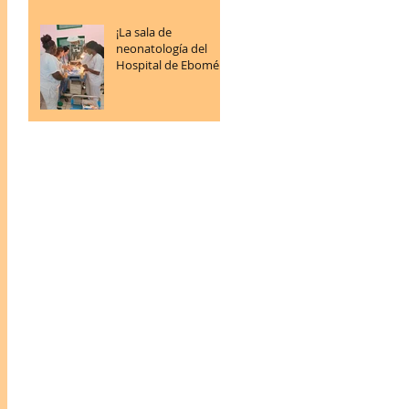
¡La sala de
neonatología del
Hospital de Ebomé
sigue progresando!