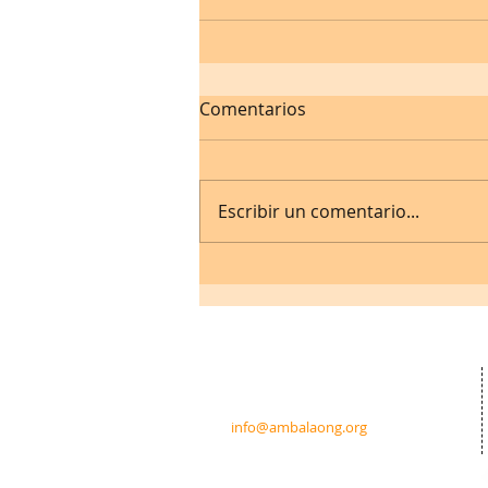
Comentarios
Escribir un comentario...
Contacto:
c/ Padre Calatayud 21 5ºIzda.
31003 Pamplona · Navarra · España
info@ambalaong.org
© 2026
Ambala