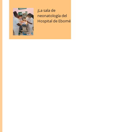
¡La sala de
neonatología del
Hospital de Ebomé
sigue progresando!