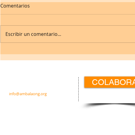
Comentarios
Escribir un comentario...
Contacto:
COLABOR
c/ Padre Calatayud 21 5ºIzda.
31003 Pamplona · Navarra · España
info@ambalaong.org
© 2026
Ambala