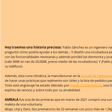
Hoy traemos una historia preciosa:
 Pablo Sánchez es un ingeniero n
preguntó cómo podría ayudar a los demás… Y diseñó una incubadora perf
con las funcionalidades necesarias y además portátil (se desmonta y pued
(vale 300€ en vez de 20.000€, precio medio de las incubadoras). Y ¡Pabl
su teléfono!.
Además, esta cuna climática, la manufacturan en la 
Escuela de Salesian
de hacer unas prácticas que realmente son útiles y la lista de pedidos par
Todo este engranaje ha estado liderado por
 Ayuda Contenedores
, una 
espíritu de servicio y sobre todo por su amabilidad.
AMBALA
 fue una de las primeras que en marzo de 2021 compró una cuna
maleta de una voluntaria.
Abajo
, Unji y Dani, dos prematuros de 32 semanas con poco más de 1,5K