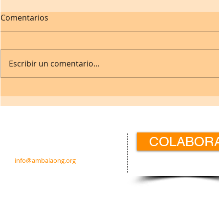
Comentarios
Escribir un comentario...
Contacto:
COLABOR
c/ Padre Calatayud 21 5ºIzda.
31003 Pamplona · Navarra · España
info@ambalaong.org
© 2026
Ambala