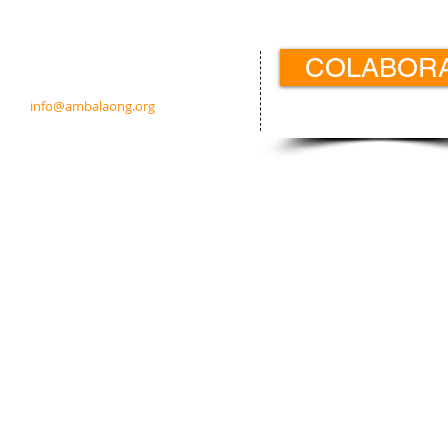
Contacto:
COLABOR
c/ Padre Calatayud 21 5ºIzda.
31003 Pamplona · Navarra · España
info@ambalaong.org
© 2026
Ambala