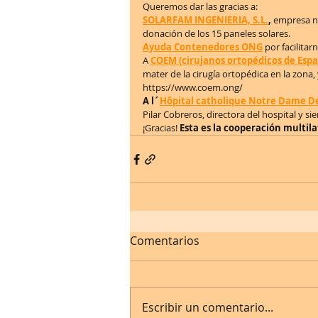
Queremos dar las gracias a:
SOLARFAM INGENIERIA, S.L.
, 
empresa na
donación de los 15 paneles solares. 
Ayuda Contenedores ONG
 por facilita
A
COEM (cirujanos ortopédicos de Esp
mater de la cirugía ortopédica en la zon
https://www.coem.ong/
A l´
Hôpital catholique Notre Dame D
Pilar Cobreros, directora del hospital y si
¡Gracias! 
Esta es la cooperación multil
Comentarios
Escribir un comentario...