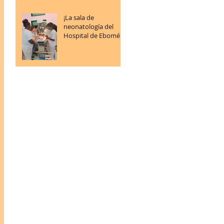
¡La sala de
neonatología del
Hospital de Ebomé
sigue progresando!