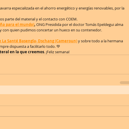
varra especializada en el ahorro energético y energías renovables, por la 
rnos parte del material y el contacto con COEM.
aña para el mundo)
,
 ONG Presidida por el doctor Tomás Epeldegui alma 
a, y con quien pudimos concertar un hueco en su contenedor. 
e La Santé Basengla- Dschang (Cameroun)
y sobre todo a la hermana 
empre dispuesta a facilitarlo todo. 💚
ateral en la que creemos
. ¡Feliz semana!